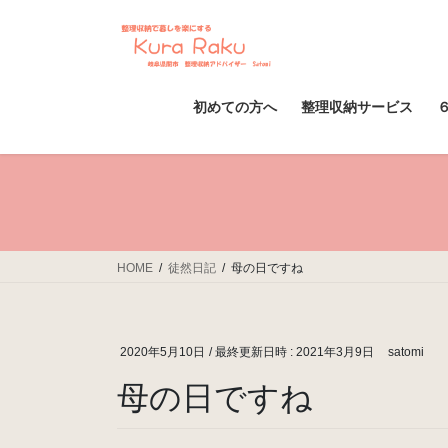
コ
ナ
ン
ビ
テ
ゲ
ン
ー
ツ
シ
初めての方へ
整理収納サービス
へ
ョ
ス
ン
キ
に
ッ
移
プ
動
HOME
徒然日記
母の日ですね
2020年5月10日
/ 最終更新日時 :
2021年3月9日
satomi
母の日ですね