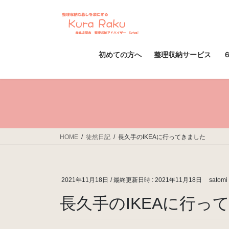
コ
ナ
ン
ビ
テ
ゲ
ン
ー
ツ
シ
初めての方へ
整理収納サービス
へ
ョ
ス
ン
キ
に
ッ
移
プ
動
HOME
徒然日記
長久手のIKEAに行ってきました
2021年11月18日
/ 最終更新日時 :
2021年11月18日
satomi
長久手のIKEAに行っ