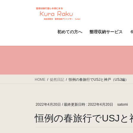
コ
ナ
ン
ビ
テ
ゲ
ン
ー
ツ
シ
初めての方へ
整理収納サービス
へ
ョ
ス
ン
キ
に
ッ
移
プ
動
HOME
徒然日記
恒例の春旅行でUSJと神戸（USJ編）
2022年4月20日
/ 最終更新日時 :
2022年4月20日
satomi
恒例の春旅行でUSJと