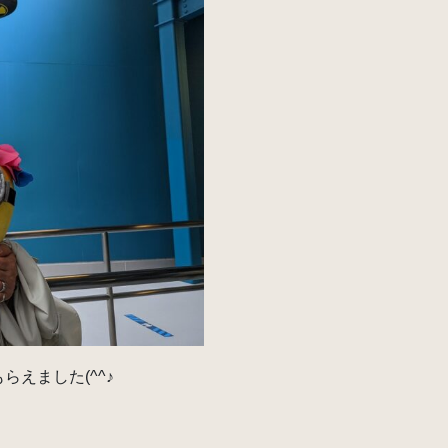
えました(^^♪
。