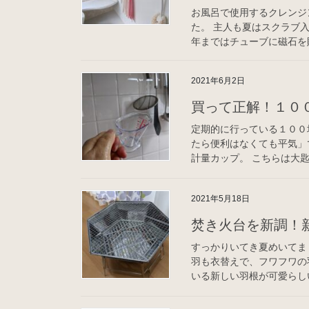
お風呂で使用するクレンジ
た。 主人も夏はスクラブ
年まではチューブに磁石を貼
2021年6月2日
買って正解！１０
定期的に行っている１００
たら便利はなくても平気」
計量カップ。 こちらは大匙
2021年5月18日
焚き火台を新調！
すっかりいてき夏めいてま
羽も衣替えで、フワフワの
いる新しい羽根が可愛らしい