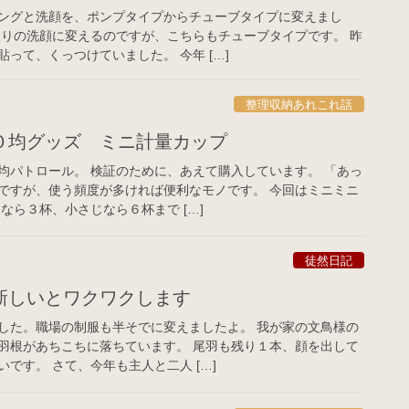
ングと洗顔を、ポンプタイプからチューブタイプに変えまし
入りの洗顔に変えるのですが、こちらもチューブタイプです。 昨
って、くっつけていました。 今年 […]
整理収納あれこれ話
０均グッズ ミニ計量カップ
均パトロール。 検証のために、あえて購入しています。 「あっ
ですが、使う頻度が多ければ便利なモノです。 今回はミニミニ
なら３杯、小さじなら６杯まで […]
徒然日記
新しいとワクワクします
した。職場の制服も半そでに変えましたよ。 我が家の文鳥様の
羽根があちこちに落ちています。 尾羽も残り１本、顔を出して
です。 さて、今年も主人と二人 […]