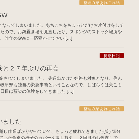
整理収納あれこれ話
GW
となってしまいました。あちこちをちょっとだけお片付けをして
えたので、お鍋置き場を見直したり、スポンジのストック場所や
 昨年のGWに一応寝かせておい […]
徒然日記
験と２７年ぶりの再会
令されてしまいました。 先週出かけた姫路も対象となり、住ん
 岐阜県も独自の緊急事態ということなので、しばらくは巣ごも
日目は藍染の体験をしてきました […]
整理収納あれこれ話
いました
越し作業ばかりやっていて、ちょっと疲れてきました(笑) 気分
ていた食卓の椅子のカバーを張り替え。 ２回目のお色直しで