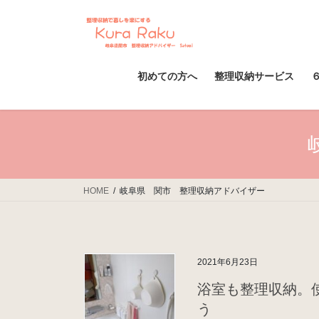
コ
ナ
ン
ビ
テ
ゲ
ン
ー
ツ
シ
初めての方へ
整理収納サービス
へ
ョ
ス
ン
キ
に
ッ
移
プ
動
HOME
岐阜県 関市 整理収納アドバイザー
2021年6月23日
浴室も整理収納。
う