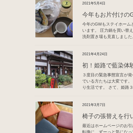
2021年5月4日
今年もお片付けの
今年のGWもステイホーム
います。 圧力鍋を買い替
洗剤置き場も見直しました。
2021年4月24日
初！姫路で藍染体
３度目の緊急事態宣言が発
でいる方たちは大変です。
り生活です。 さて、姫路３
2021年3月7日
椅子の張替えを行
最近はホームページのお引
転換に、ずーっと気になっ