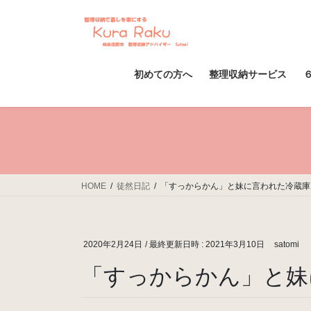
コ
ナ
ン
ビ
テ
ゲ
ン
ー
ツ
シ
初めての方へ
整理収納サービス
へ
ョ
ス
ン
キ
に
ッ
移
プ
動
HOME
徒然日記
「すっからかん」と妹に言われた冷蔵庫
2020年2月24日
/ 最終更新日時 :
2021年3月10日
satomi
「すっからかん」と妹